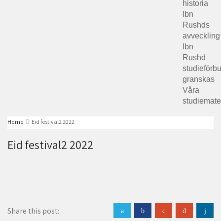
historia
Ibn
Rushds
avveckling
Ibn
Rushd
studieförb
granskas​
Våra
studiemate
Home
Eid festival2 2022
Eid festival2 2022
Share this post:
a
b
c
d
j