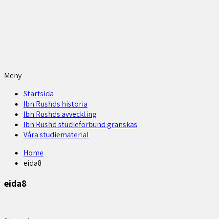
Meny
Startsida
Ibn Rushds historia
Ibn Rushds avveckling
Ibn Rushd studieförbund granskas​
Våra studiematerial
Home
eida8
eida8