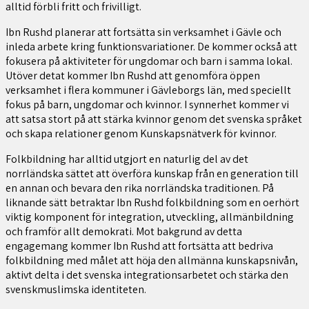
alltid förbli fritt och frivilligt.
Ibn Rushd planerar att fortsätta sin verksamhet i Gävle och
inleda arbete kring funktionsvariationer. De kommer också att
fokusera på aktiviteter för ungdomar och barn i samma lokal.
Utöver detat kommer Ibn Rushd att genomföra öppen
verksamhet i flera kommuner i Gävleborgs län, med speciellt
fokus på barn, ungdomar och kvinnor. I synnerhet kommer vi
att satsa stort på att stärka kvinnor genom det svenska språket
och skapa relationer genom Kunskapsnätverk för kvinnor.
Folkbildning har alltid utgjort en naturlig del av det
norrländska sättet att överföra kunskap från en generation till
en annan och bevara den rika norrländska traditionen. På
liknande sätt betraktar Ibn Rushd folkbildning som en oerhört
viktig komponent för integration, utveckling, allmänbildning
och framför allt demokrati. Mot bakgrund av detta
engagemang kommer Ibn Rushd att fortsätta att bedriva
folkbildning med målet att höja den allmänna kunskapsnivån,
aktivt delta i det svenska integrationsarbetet och stärka den
svenskmuslimska identiteten.