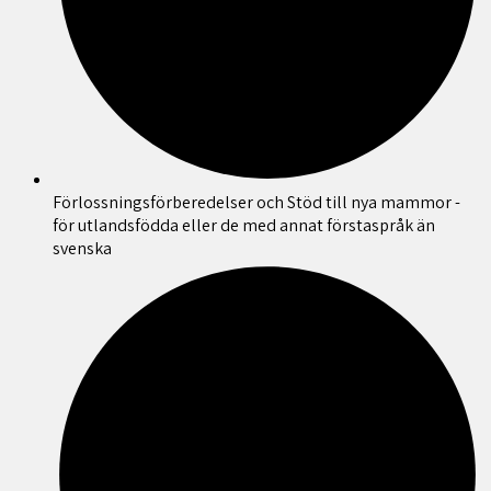
Förlossningsförberedelser och Stöd till nya mammor -
för utlandsfödda eller de med annat förstaspråk än
svenska