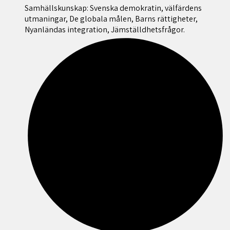
Samhällskunskap: Svenska demokratin, välfärdens
utmaningar, De globala målen, Barns rättigheter,
Nyanländas integration, Jämställdhetsfrågor.