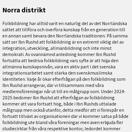
Norra distrikt
Folkbildning har alltid varit en naturlig del av det Norrländska
sättet att tillföra och överföra kunskap från en generation till
en annan samt bevara den Norrländska traditionen. På samma
sätt ser Ibn Rushd att folkbildning är en extremt viktig del av
integration, utveckling, allmänbildning och inte minst
demokrati. Av ovannämnd anledning kommer Ibn Rushd
fortsätta att bedriva folkbildning vars syfte är att höja den
allmänna kunskapsnivån, vara en aktiv part i det svenska
integrationsarbetet samt stärka den svenskmuslimska
identiteten. Varje år ökar efterfrågan på den folkbildning som
Ibn Rushd arrangerar, där vi tillsammans med våra
medlemsföreningar når ut till en målgrupp som. Under 2024-
2025 bedömer Ibn Rushd att efterfrågan av folkbildning
kommer att vara fortsatt hög, både i Ibn Rushds uttalade
målgrupp men också utanför, detta medför att vi förespår en
fortsatt tillväxt av organisationen där vi kommer satsa på både
folkbildning ute bland våra föreningar men även erbjuda fler
studiecirklar från våra respektive kontor, ledordet kommer