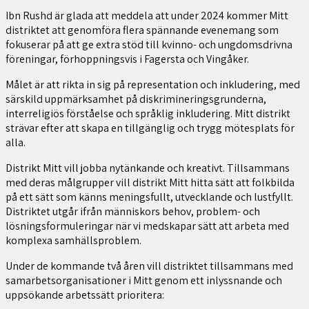
Ibn Rushd är glada att meddela att under 2024 kommer Mitt
distriktet att genomföra flera spännande evenemang som
fokuserar på att ge extra stöd till kvinno- och ungdomsdrivna
föreningar, förhoppningsvis i Fagersta och Vingåker.
Målet är att rikta in sig på representation och inkludering, med
särskild uppmärksamhet på diskrimineringsgrunderna,
interreligiös förståelse och språklig inkludering. Mitt distrikt
strävar efter att skapa en tillgänglig och trygg mötesplats för
alla.
Distrikt Mitt vill jobba nytänkande och kreativt. Tillsammans
med deras målgrupper vill distrikt Mitt hitta sätt att folkbilda
på ett sätt som känns meningsfullt, utvecklande och lustfyllt.
Distriktet utgår ifrån människors behov, problem- och
lösningsformuleringar när vi medskapar sätt att arbeta med
komplexa samhällsproblem.
Under de kommande två åren vill distriktet tillsammans med
samarbetsorganisationer i Mitt genom ett inlyssnande och
uppsökande arbetssätt prioritera: