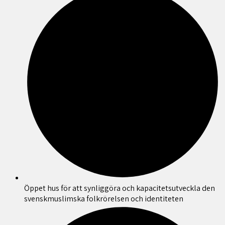
Öppet hus för att synliggöra och kapacitetsutveckla den
svenskmuslimska folkrörelsen och identiteten