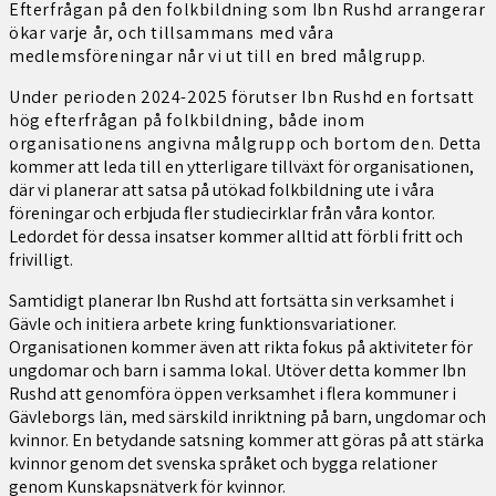
Efterfrågan på den folkbildning som Ibn Rushd arrangerar
ökar varje år, och tillsammans med våra
medlemsföreningar når vi ut till en bred målgrupp.
Under perioden 2024-2025 förutser Ibn Rushd en fortsatt
hög efterfrågan på folkbildning, både inom
organisationens angivna målgrupp och bortom den.
Detta
kommer att leda till en ytterligare tillväxt för organisationen,
där vi planerar att satsa på utökad folkbildning ute i våra
föreningar och erbjuda fler studiecirklar från våra kontor.
Ledordet för dessa insatser kommer alltid att förbli fritt och
frivilligt.
Samtidigt planerar Ibn Rushd att fortsätta sin verksamhet i
Gävle och initiera arbete kring funktionsvariationer.
Organisationen kommer även att rikta fokus på aktiviteter för
ungdomar och barn i samma lokal. Utöver detta kommer Ibn
Rushd att genomföra öppen verksamhet i flera kommuner i
Gävleborgs län, med särskild inriktning på barn, ungdomar och
kvinnor. En betydande satsning kommer att göras på att stärka
kvinnor genom det svenska språket och bygga relationer
genom Kunskapsnätverk för kvinnor.