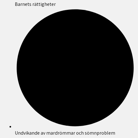
Barnets rättigheter
Undvikande av mardrömmar och sömnproblem