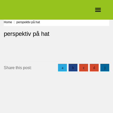
Ibn Rushds historia
Ibn Rushds avvec
Ibn Rushd studieförbund grans
Våra studie
Home
perspektiv på hat
perspektiv på hat
Share this post:
a
b
c
d
j