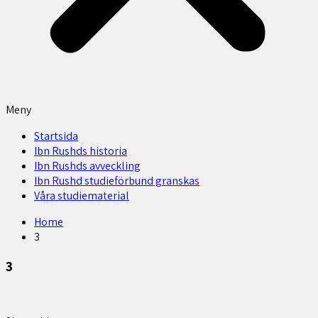
Meny
Startsida
Ibn Rushds historia
Ibn Rushds avveckling
Ibn Rushd studieförbund granskas​
Våra studiematerial
Home
3
3