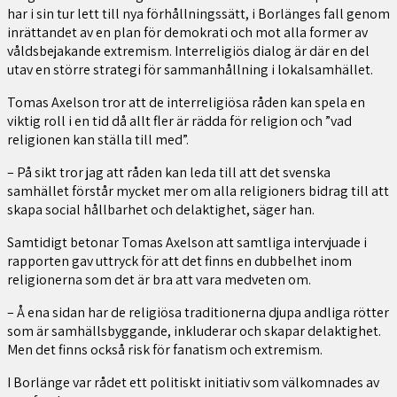
har i sin tur lett till nya förhållningssätt, i Borlänges fall genom
inrättandet av en plan för demokrati och mot alla former av
våldsbejakande extremism. Interreligiös dialog är där en del
utav en större strategi för sammanhållning i lokalsamhället.
Tomas Axelson tror att de interreligiösa råden kan spela en
viktig roll i en tid då allt fler är rädda för religion och ”vad
religionen kan ställa till med”.
– På sikt tror jag att råden kan leda till att det svenska
samhället förstår mycket mer om alla religioners bidrag till att
skapa social hållbarhet och delaktighet, säger han.
Samtidigt betonar Tomas Axelson att samtliga intervjuade i
rapporten gav uttryck för att det finns en dubbelhet inom
religionerna som det är bra att vara medveten om.
– Å ena sidan har de religiösa traditionerna djupa andliga rötter
som är samhällsbyggande, inkluderar och skapar delaktighet.
Men det finns också risk för fanatism och extremism.
I Borlänge var rådet ett politiskt initiativ som välkomnades av