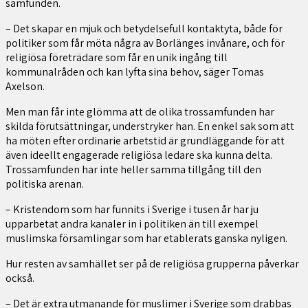
samfunden.
– Det skapar en mjuk och betydelsefull kontaktyta, både för
politiker som får möta några av Borlänges invånare, och för
religiösa företrädare som får en unik ingång till
kommunalråden och kan lyfta sina behov, säger Tomas
Axelson.
Men man får inte glömma att de olika trossamfunden har
skilda förutsättningar, understryker han. En enkel sak som att
ha möten efter ordinarie arbetstid är grundläggande för att
även ideellt engagerade religiösa ledare ska kunna delta.
Trossamfunden har inte heller samma tillgång till den
politiska arenan.
– Kristendom som har funnits i Sverige i tusen år har ju
upparbetat andra kanaler in i politiken än till exempel
muslimska församlingar som har etablerats ganska nyligen.
Hur resten av samhället ser på de religiösa grupperna påverkar
också.
– Det är extra utmanande för muslimer i Sverige som drabbas