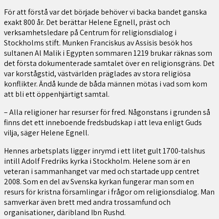
För att förstå var det började behöver vi backa bandet ganska
exakt 800 år. Det berättar Helene Egnell, präst och
verksamhetsledare på Centrum för religionsdialog i
Stockholms stift. Munken Franciskus av Assisis besök hos
sultanen Al Malik i Egypten sommaren 1219 brukar räknas som
det första dokumenterade samtalet över en religionsgräns. Det
var korstågstid, västvärlden präglades av stora religiösa
konflikter. Ändå kunde de båda männen mötas i vad som kom
att bli ett öppenhjärtigt samtal.
– Alla religioner har resurser för fred. Någonstans i grunden så
finns det ett inneboende fredsbudskap i att leva enligt Guds
vilja, säger Helene Egnell.
Hennes arbetsplats ligger inrymd i ett litet gult 1700-talshus
intill Adolf Fredriks kyrka i Stockholm. Helene som är en
veteran i sammanhanget var med och startade upp centret
2008. Som en del av Svenska kyrkan fungerar man som en
resurs för kristna församlingar i frågor om religionsdialog. Man
samverkar även brett med andra trossamfund och
organisationer, däribland Ibn Rushd.