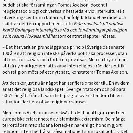
buddhistiska församlingar. Tomas Axelson, docent i
religionssociologi och verksamhetsledare vid Interkulturellt
utvecklingscentrum i Dalarna, har följt bildandet av rådet och
skildrar det i en rapport med titeln
Från privatsak till politisk
kraft? Borlänges interreligiösa råd och förväntningar på religion
som resurs i lokalsamhället
som centret släppte i höstas.
– Det har varit en grundläggande princip i Sverige de senaste
100 åren att religion inte ska påverka politiska processer, utan
att ens tro ska vara och förbli en privatsak. Men nu bryter man
alltså ny mark genom att skapa interreligiösa råd där politik
och religion möts på ett nytt sätt, konstaterar Tomas Axelson.
Att det sker just nu är något han ser flera orsaker till. En av dem
är att det religiösa landskapet i Sverige ritats om och på bara
60-70 år gått från att vara helt präglat av kristendom till en
situation där flera olika religioner samsas.
Men Tomas Axelson anser också att det har att göra med den
europeiska erfarenheten av islamistisk extremism. De många
terrordåden med sådana förtecken har enligt honom gjort
religion till en het fråga i såväl nationell som lokal politik. Det