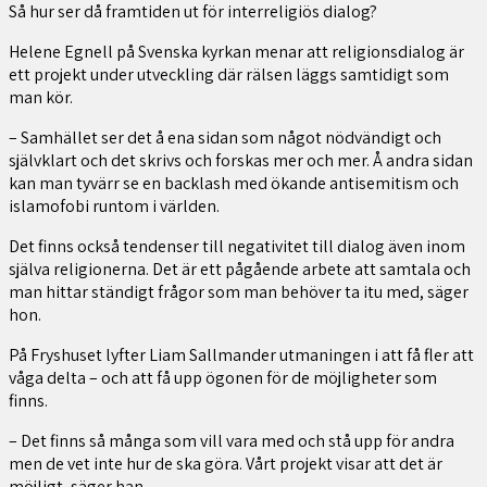
Så hur ser då framtiden ut för interreligiös dialog?
Helene Egnell på Svenska kyrkan menar att religionsdialog är
ett projekt under utveckling där rälsen läggs samtidigt som
man kör.
– Samhället ser det å ena sidan som något nödvändigt och
självklart och det skrivs och forskas mer och mer. Å andra sidan
kan man tyvärr se en backlash med ökande antisemitism och
islamofobi runtom i världen.
Det finns också tendenser till negativitet till dialog även inom
själva religionerna. Det är ett pågående arbete att samtala och
man hittar ständigt frågor som man behöver ta itu med, säger
hon.
På Fryshuset lyfter Liam Sallmander utmaningen i att få fler att
våga delta – och att få upp ögonen för de möjligheter som
finns.
– Det finns så många som vill vara med och stå upp för andra
men de vet inte hur de ska göra. Vårt projekt visar att det är
möjligt, säger han.