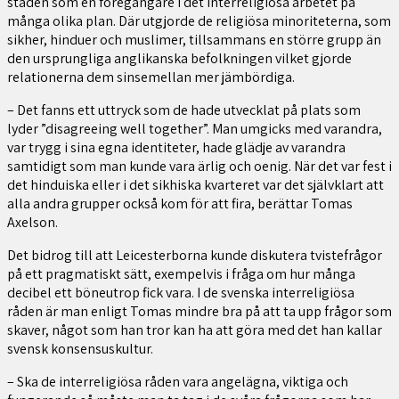
staden som en föregångare i det interreligiösa arbetet på
många olika plan. Där utgjorde de religiösa minoriteterna, som
sikher, hinduer och muslimer, tillsammans en större grupp än
den ursprungliga anglikanska befolkningen vilket gjorde
relationerna dem sinsemellan mer jämbördiga.
– Det fanns ett uttryck som de hade utvecklat på plats som
lyder ”disagreeing well together”. Man umgicks med varandra,
var trygg i sina egna identiteter, hade glädje av varandra
samtidigt som man kunde vara ärlig och oenig. När det var fest i
det hinduiska eller i det sikhiska kvarteret var det självklart att
alla andra grupper också kom för att fira, berättar Tomas
Axelson.
Det bidrog till att Leicesterborna kunde diskutera tvistefrågor
på ett pragmatiskt sätt, exempelvis i fråga om hur många
decibel ett böneutrop fick vara. I de svenska interreligiösa
råden är man enligt Tomas mindre bra på att ta upp frågor som
skaver, något som han tror kan ha att göra med det han kallar
svensk konsensuskultur.
– Ska de interreligiösa råden vara angelägna, viktiga och