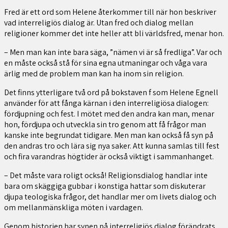
Fred är ett ord som Helene återkommer till när hon beskriver
vad interreligiös dialog är. Utan fred och dialog mellan
religioner kommer det inte heller att bli världsfred, menar hon.
– Men man kan inte bara säga, ”nämen vi är så fredliga”. Var och
en måste också stå för sina egna utmaningar och våga vara
ärlig med de problem man kan ha inom sin religion.
Det finns ytterligare två ord på bokstaven f som Helene Egnell
använder för att fånga kärnan i den interreligiösa dialogen:
fördjupning och fest. I mötet med den andra kan man, menar
hon, fördjupa och utveckla sin tro genom att få frågor man
kanske inte begrundat tidigare. Men man kan också få syn på
den andras tro och lära sig nya saker. Att kunna samlas till fest
och fira varandras högtider är också viktigt i sammanhanget.
– Det måste vara roligt också! Religionsdialog handlar inte
bara om skäggiga gubbar i konstiga hattar som diskuterar
djupa teologiska frågor, det handlar mer om livets dialog och
om mellanmänskliga möten i vardagen.
Genom historien har synen på interreligiös dialog förändrats,