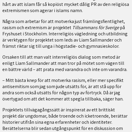
hårt av att islam får så kopiöst mycket dålig PR av den religiösa
extremismen som agerar i islams namn.
Några som arbetar för att motverka just främlingsfientlighet,
rasism och extremism är projektet
Tillsammans för Sverige
på
Fryshuset i Stockholm. Interreligiös vägledning och utbildning
är verktygen för projektet som leds av Liam Sallmander och
främst riktar sig till unga i högstadie- och gymnasieskolor.
Orsaken till att man valt interreligiös dialog som metod är
enligt Liam Sallmander att man tror på mötet som vägen till
en bättre värld – att prata med varandra och inte om varandra.
– Mitt bästa knep för att motverka rasism, eller mer specifikt
antisemitism som jag som jude utsätts för, är att stå upp för
andra som också utsätts för någon typ av förtryck. Då är jag
övertygad om att det kommer att spegla tillbaka, säger han.
Projektets tillvägagångssätt är inspirerat av ett brittiskt
projekt där ungdomar, både troende och icketroende, berättar
historier utifrån sina egna erfarenheter och identiteter.
Berättelserna blir sedan utgångspunkt för en diskussion om