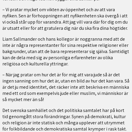
– Vi pratar mycket om vikten av öppenhet och av att vara
nyfiken. Sen är förhoppningen att nyfikenheten ska övergå i att
vi också står upp för varandra. Att jag vill vara där för dig om du
är utsatt eller för att gratulera dig när du ska fira dina högtider.
Liam Sallmander och hans kollegor är noggranna med att de
inte är några representanter för sina respektive religioner eller
bakgrunder, utan att de bara representerar sig själva. Samtidigt
kan de dela med sig av personliga erfarenheter av olika
religiösa och kulturella yttringar.
– När jag pratar om hur det är för mig att vara jude så är det
ingen sanning om hur det är, utan en bild av hur det kan vara. Så
är det ju med identitet, det räcker inte att beskriva en människa
med ett ord som exempelvis jude eller muslim, vi människor är
så mycket mer än så!
Det svenska samhället och det politiska samtalet har på kort
tid genomgått stora förändringar. Synen på demokrati, kultur
och religion är inte statisk och många upplever att utrymmet
för folkbildande och demokratiska samtal krymper i rask takt.