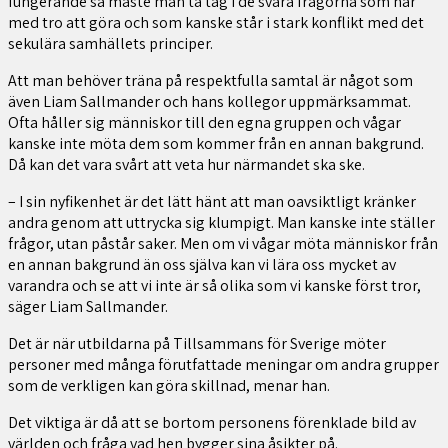
fungerande så måste man ta tag i de svåra frågorna som har
med tro att göra och som kanske står i stark konflikt med det
sekulära samhällets principer.
Att man behöver träna på respektfulla samtal är något som
även Liam Sallmander och hans kollegor uppmärksammat.
Ofta håller sig människor till den egna gruppen och vågar
kanske inte möta dem som kommer från en annan bakgrund.
Då kan det vara svårt att veta hur närmandet ska ske.
– I sin nyfikenhet är det lätt hänt att man oavsiktligt kränker
andra genom att uttrycka sig klumpigt. Man kanske inte ställer
frågor, utan påstår saker. Men om vi vågar möta människor från
en annan bakgrund än oss själva kan vi lära oss mycket av
varandra och se att vi inte är så olika som vi kanske först tror,
säger Liam Sallmander.
Det är när utbildarna på Tillsammans för Sverige möter
personer med många förutfattade meningar om andra grupper
som de verkligen kan göra skillnad, menar han.
Det viktiga är då att se bortom personens förenklade bild av
världen och fråga vad hen bygger sina åsikter på.