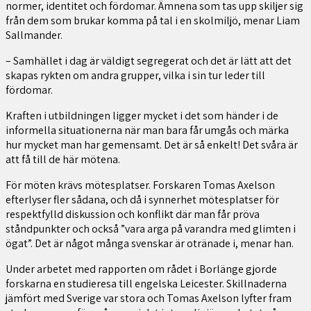
normer, identitet och fördomar. Ämnena som tas upp skiljer sig
från dem som brukar komma på tal i en skolmiljö, menar Liam
Sallmander.
– Samhället i dag är väldigt segregerat och det är lätt att det
skapas rykten om andra grupper, vilka i sin tur leder till
fördomar.
Kraften i utbildningen ligger mycket i det som händer i de
informella situationerna när man bara får umgås och märka
hur mycket man har gemensamt. Det är så enkelt! Det svåra är
att få till de här mötena.
För möten krävs mötesplatser. Forskaren Tomas Axelson
efterlyser fler sådana, och då i synnerhet mötesplatser för
respektfylld diskussion och konflikt där man får pröva
ståndpunkter och också ”vara arga på varandra med glimten i
ögat”. Det är något många svenskar är otränade i, menar han.
Under arbetet med rapporten om rådet i Borlänge gjorde
forskarna en studieresa till engelska Leicester. Skillnaderna
jämfört med Sverige var stora och Tomas Axelson lyfter fram