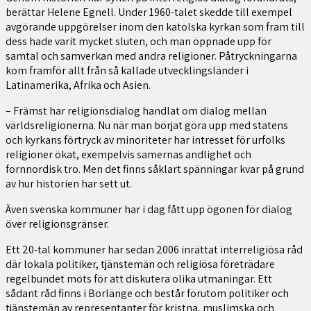
berättar Helene Egnell. Under 1960-talet skedde till exempel
avgörande uppgörelser inom den katolska kyrkan som fram till
dess hade varit mycket sluten, och man öppnade upp för
samtal och samverkan med andra religioner. Påtryckningarna
kom framför allt från så kallade utvecklingsländer i
Latinamerika, Afrika och Asien.
– Främst har religionsdialog handlat om dialog mellan
världsreligionerna. Nu när man börjat göra upp med statens
och kyrkans förtryck av minoriteter har intresset för urfolks
religioner ökat, exempelvis samernas andlighet och
fornnordisk tro. Men det finns såklart spänningar kvar på grund
av hur historien har sett ut.
Även svenska kommuner har i dag fått upp ögonen för dialog
över religionsgränser.
Ett 20-tal kommuner har sedan 2006 inrättat interreligiösa råd
där lokala politiker, tjänstemän och religiösa företrädare
regelbundet möts för att diskutera olika utmaningar. Ett
sådant råd finns i Borlänge och består förutom politiker och
tjänstemän av representanter för kristna, muslimska och