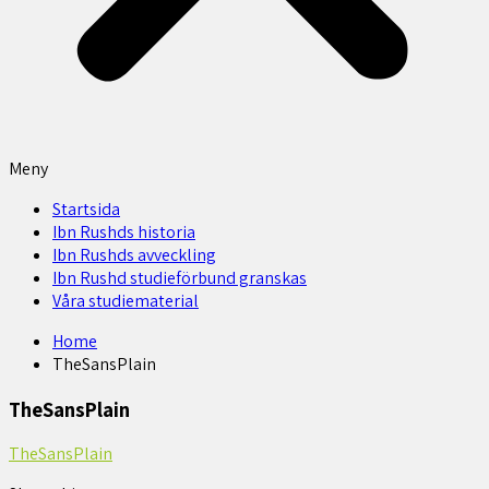
Meny
Startsida
Ibn Rushds historia
Ibn Rushds avveckling
Ibn Rushd studieförbund granskas​
Våra studiematerial
Home
TheSansPlain
TheSansPlain
TheSansPlain