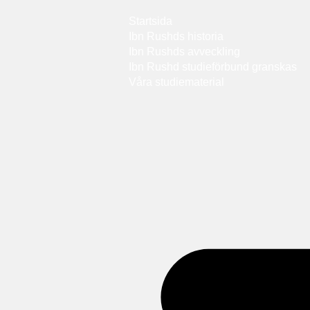
Startsida
Ibn Rushds historia
Ibn Rushds avveckling
Ibn Rushd studieförbund granskas​
Våra studiematerial