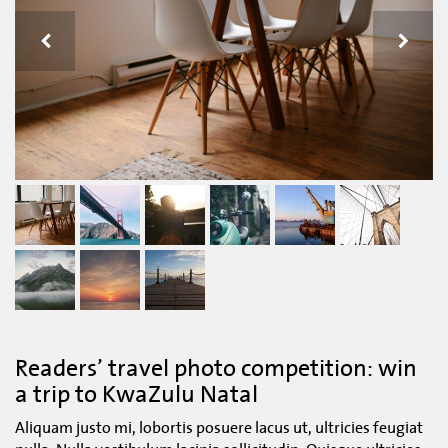


Readers’ travel photo competition: win
a trip to KwaZulu Natal
Aliquam justo mi, lobortis posuere lacus ut, ultricies feugiat