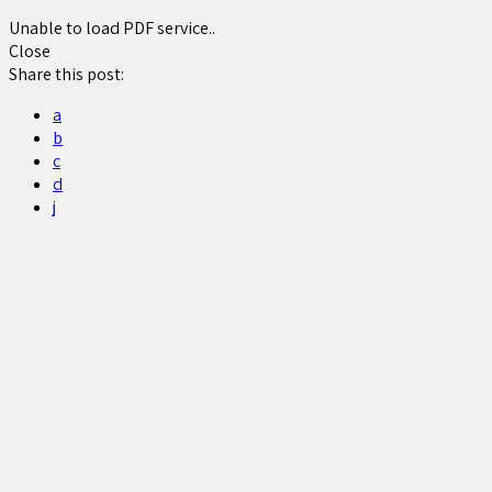
Unable to load PDF service..
Close
Share this post:
a
b
c
d
j