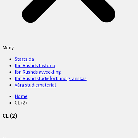
Meny
Startsida
Ibn Rushds historia
Ibn Rushds avveckling
Ibn Rushd studieförbund granskas​
Våra studiematerial
Home
CL (2)
CL (2)