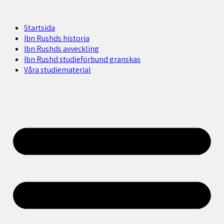
Startsida
Ibn Rushds historia
Ibn Rushds avveckling
Ibn Rushd studieförbund granskas​
Våra studiematerial