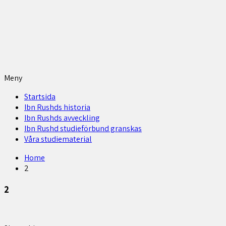
Meny
Startsida
Ibn Rushds historia
Ibn Rushds avveckling
Ibn Rushd studieförbund granskas​
Våra studiematerial
Home
2
2