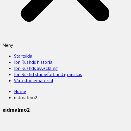
Meny
Startsida
Ibn Rushds historia
Ibn Rushds avveckling
Ibn Rushd studieförbund granskas​
Våra studiematerial
Home
eidmalmo2
eidmalmo2