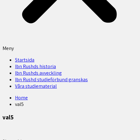
Meny
Startsida
Ibn Rushds historia
Ibn Rushds avveckling
Ibn Rushd studieförbund granskas​
Våra studiematerial
Home
val5
val5