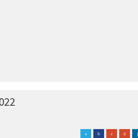
022
a
b
c
d