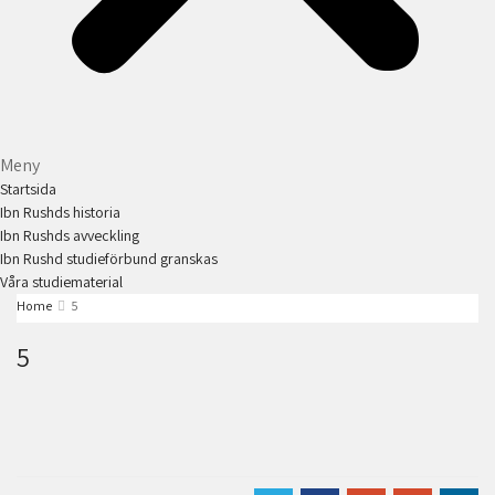
Meny
Startsida
Ibn Rushds historia
Ibn Rushds avveckling
Ibn Rushd studieförbund granskas​
Våra studiematerial
Home
5
5