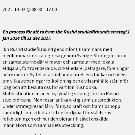
2022-10-02
@
08:00
–
17:00
En process för att ta fram Ibn Rushd studieförbunds strategi 1
jan 2024 till 31 dec 2027.
Ibn Rushd studieförbund genomför tillsammans med
medlemmar en strategiresa genom Sverige. Strategiresan är
en samtalsturné där vi möter och samtalar med lokala
eldsjälar, förtroendevalda, cirkelledare, deltagare, föreningar
och experter. Syftet är att inhämta rörelsens tankar och idéer
om vilka utmaningar folkbildning och civilsamhälle står inför
idag och att besluta oss för vart Ibn Rushd ska.
Slutdestinationen är en ny fyraårig strategi för Ibn Rushd
studieförbund. Men resan är lika viktig som slutprodukten.
Under strategiresan får vi förnyad kraft och framtidshopp
samtidigt som vi bidrar till en fördjupad förståelse av
folkbildningen och hur den bidrar till såväl enskilda
människors som samhällets utveckling.