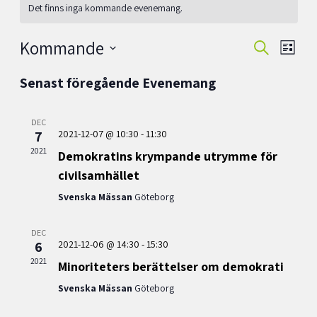
Det finns inga kommande evenemang.
Kommande
Evenema
Even
Sök
Lista
vynav
Search
Välj
Senast föregående Evenemang
datum.
and
Views
DEC
7
2021-12-07 @ 10:30
-
11:30
Navigati
2021
Demokratins krympande utrymme för
civilsamhället
Svenska Mässan
Göteborg
DEC
6
2021-12-06 @ 14:30
-
15:30
2021
Minoriteters berättelser om demokrati
Svenska Mässan
Göteborg