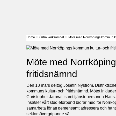
Home
Östra verksamhet
Möte med Norrköpings kommun kul
Möte med Norrköping
fritidsnämnd
Den 13 mars deltog Josefin Nyström, Distriktsch
kommuns kultur- och fritidsnämnd. Mötet inklude
Christopher Jarnvall samt tjänstepersonen Haris 
insatser vårt studieförbund bidrar med för Norrkö
samarbeta för att gemensamt adressera och hante
sektorsövergripande sätt.