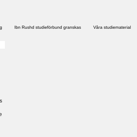
ng
Ibn Rushd studieförbund granskas​
Våra studiematerial
s
e