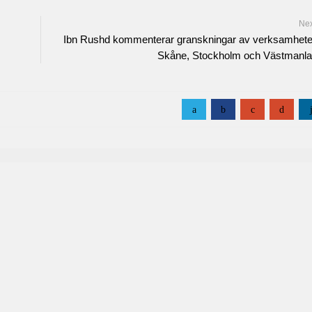
Ne
Ibn Rushd kommenterar granskningar av verksamhete
Skåne, Stockholm och Västmanl
a
b
c
d