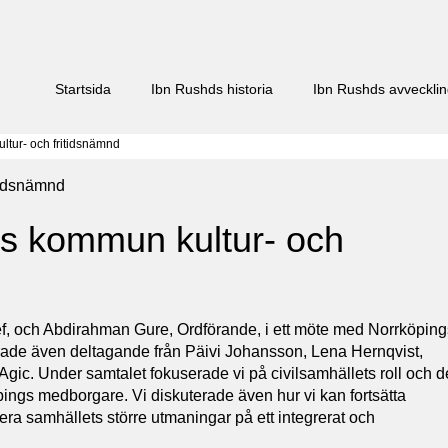
Startsida
Ibn Rushds historia
Ibn Rushds avveckli
tur- och fritidsnämnd
s kommun kultur- och
ef, och Abdirahman Gure, Ordförande, i ett möte med Norrköping
rade även deltagande från Päivi Johansson, Lena Hernqvist,
Agic. Under samtalet fokuserade vi på civilsamhällets roll och d
pings medborgare. Vi diskuterade även hur vi kan fortsätta
ra samhällets större utmaningar på ett integrerat och