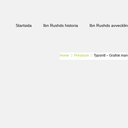
Startsida
Ibn Rushds historia
Ibn Rushds avveckli
Home
Pressrum
Typsnitt – Grafisk man