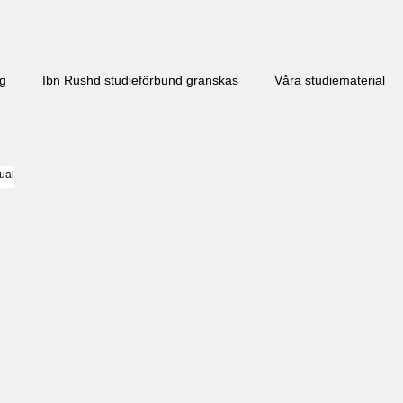
ng
Ibn Rushd studieförbund granskas​
Våra studiematerial
ual