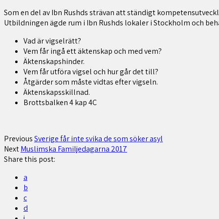
Som en del av Ibn Rushds strävan att ständigt kompetensutveckl
Utbildningen ägde rum i Ibn Rushds lokaler i Stockholm och beh
Vad är vigselrätt?
Vem får ingå ett äktenskap och med vem?
Äktenskapshinder.
Vem får utföra vigsel och hur går det till?
Åtgärder som måste vidtas efter vigseln.
Äktenskapsskillnad.
Brottsbalken 4 kap 4C
Previous
Sverige får inte svika de som söker asyl
Next
Muslimska Familjedagarna 2017
Share this post:
a
b
c
d
j