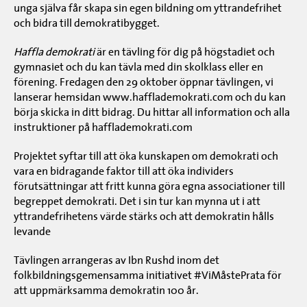
unga själva får skapa sin egen bildning om yttrandefrihet
och bidra till demokratibygget.
Haffla demokrati
är en tävling för dig på högstadiet och
gymnasiet och du kan tävla med din skolklass eller en
förening. Fredagen den 29 oktober öppnar tävlingen, vi
lanserar hemsidan
www.hafflademokrati.com
och du kan
börja skicka in ditt bidrag. Du hittar all information och alla
instruktioner på
hafflademokrati.com
Projektet syftar till att öka kunskapen om demokrati och
vara en bidragande faktor till att öka individers
förutsättningar att fritt kunna göra egna associationer till
begreppet demokrati. Det i sin tur kan mynna ut i att
yttrandefrihetens värde stärks och att demokratin hålls
levande
Tävlingen arrangeras av Ibn Rushd inom det
folkbildningsgemensamma initiativet
#ViMåstePrata
för
att uppmärksamma demokratin 100 år.