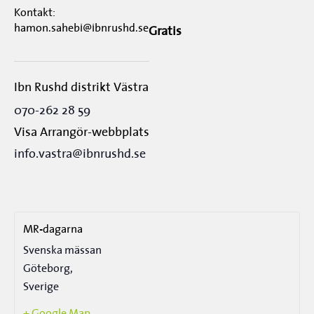
Kontakt:
hamon.sahebi@ibnrushd.se
Gratis
Ibn Rushd distrikt Västra
070-262 28 59
Visa Arrangör-webbplats
info.vastra@ibnrushd.se
MR-dagarna
Svenska mässan
Göteborg
,
Sverige
+ Google Map