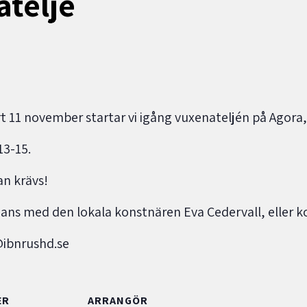
teljé
tart 11 november startar vi igång vuxenateljén på Agora
13-15.
an krävs!
ns med den lokala konstnären Eva Cedervall, eller ko
@ibnrushd.se
ER
ARRANGÖR