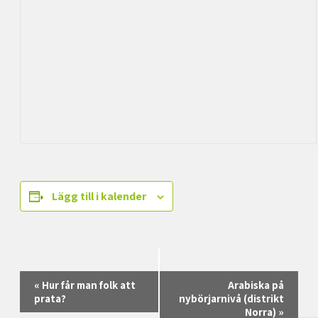
Lägg till i kalender
Evenemang-
«
Hur får man folk att
Arabiska på
navigering
prata?
nybörjarnivå (distrikt
Norra)
»