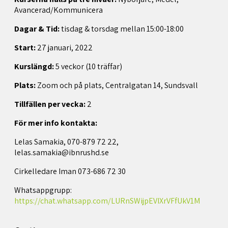
Avancerad/Kommunicera
Dagar & Tid:
tisdag & torsdag mellan 15:00-18:00
Start:
27 januari, 2022
Kurslängd:
5 veckor (10 träffar)
Plats:
Zoom och på plats, Centralgatan 14, Sundsvall
Tillfällen per vecka:
2
För mer info kontakta:
Lelas Samakia, 070-879 72 22,
lelas.samakia@ibnrushd.se
Cirkelledare Iman 073-686 72 30
Whatsappgrupp:
https://chat.whatsapp.com/LURnSWijpEVIXrVFfUkV1M