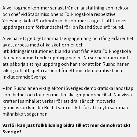
Alve Högman kommer senast från en anställning som rektor
och chef vid Stadsmissionens Folkhögskola respektive
Yrkeshögskola i Stockholm och kommer i augusti att ta över
uppdraget som förbundschef för Ibn Rushd Studieförbund.
Alve har ett gediget samhällsengagemang och lång erfarenhet
av att arbeta med olika skolformer och
utbildningsinstitutioner, bland annat från Kista Folkhögskola
där han var med under uppbyggnaden. Nu ser han fram emot
att påbörja sitt nya uppdrag och han tror att Ibn Rushd har en
viktig roll att spela i arbetet för ett mer demokratiskt och
inkluderande Sverige.
– Ibn Rushd är en viktig aktör i Sveriges demokratiska landskap
som helhet och för den muslimska gruppen specifikt. När vissa
krafter i samhället verkar för att dra isär och motverka
gemenskap kan Ibn Rushd vara ett kitt för att knyta samman
människor, säger han.
Varför kan just folkbildning bidra till ett mer demokratiskt
Sverige?