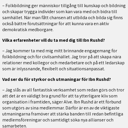
– Folkbildning ger människor tillgång till kunskap och bildning
och skapar trygga individer som kan vara med och bidra till
samhället. När man fått chansen att utbilda och bilda sig finns
också bättre förutsättningar för att kunna vara en aktiv
demokratisk medborgare.
Vilka erfarenheter vill du ta med dig till Ibn Rushd?
– Jag kommer ta med mig mitt brinnande engagemang för
folkbildning och för civilsamhället. Jag tror på att skapa nära
relationer med kollegor och medarbetare och på ett ledarskap
som är inlyssnande, flexibelt och situationsanpassat.
Vad ser du för styrkor och utmaningar för Ibn Rushd?
– Jag slås av all fantastisk verksamhet som redan görs och tror
att det är en väldigt bra grund för att ta ytterligare kliv som
organisation i framtiden, säger Alve. Ibn Rushd är ett förbund
som utgörs av sina medlemmar. Därför är en av de viktigaste
utmaningarna framöver att stärka banden till redan befintliga
medlemsföreningar och samtidigt söka nya allianser och
samarbeten.