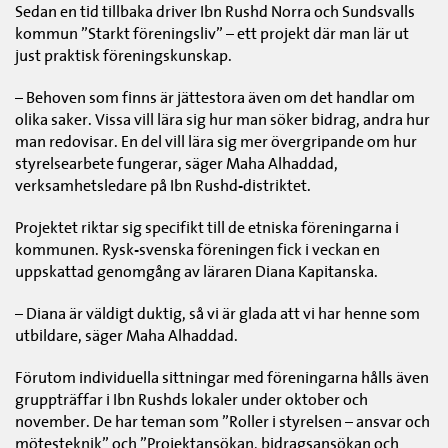
Sedan en tid tillbaka driver Ibn Rushd Norra och Sundsvalls
kommun ”Starkt föreningsliv” – ett projekt där man lär ut
just praktisk föreningskunskap.
– Behoven som finns är jättestora även om det handlar om
olika saker. Vissa vill lära sig hur man söker bidrag, andra hur
man redovisar. En del vill lära sig mer övergripande om hur
styrelsearbete fungerar, säger Maha Alhaddad,
verksamhetsledare på Ibn Rushd-distriktet.
Projektet riktar sig specifikt till de etniska föreningarna i
kommunen. Rysk-svenska föreningen fick i veckan en
uppskattad genomgång av läraren Diana Kapitanska.
– Diana är väldigt duktig, så vi är glada att vi har henne som
utbildare, säger Maha Alhaddad.
Förutom individuella sittningar med föreningarna hålls även
gruppträffar i Ibn Rushds lokaler under oktober och
november. De har teman som ”Roller i styrelsen – ansvar och
mötesteknik” och ”Projektansökan, bidragsansökan och