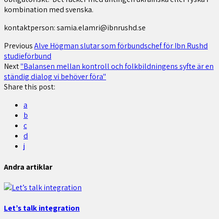
kombination med svenska.
kontaktperson: samia.elamri@ibnrushd.se
Previous
Alve Högman slutar som förbundschef för Ibn Rushd
studieförbund
Next
"Balansen mellan kontroll och folkbildningens syfte är en
ständig dialog vi behöver föra"
Share this post:
a
b
c
d
j
Andra artiklar
Let’s talk integration