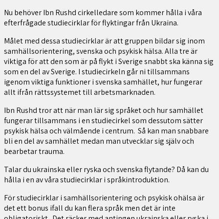
Nu behöver Ibn Rushd cirkelledare som kommer hålla i våra
efterfrågade studiecirklar för flyktingar från Ukraina.
Målet med dessa studiecirklar är att gruppen bildar sig inom
samhällsorientering, svenska och psykisk hälsa. Alla tre är
viktiga för att den som är på flykt i Sverige snabbt ska känna sig
som en del av Sverige. I studiecirkeln går ni tillsammans
igenom viktiga funktioner i svenska samhället, hur fungerar
allt ifrån rättssystemet till arbetsmarknaden.
Ibn Rushd tror att när man lär sig språket och hur samhället
fungerar tillsammans i en studiecirkel som dessutom sätter
psykisk hälsa och välmående i centrum. Så kan man snabbare
bli en del av samhället medan man utvecklar sig själv och
bearbetar trauma.
Talar du ukrainska eller ryska och svenska flytande? Då kan du
hålla i en av våra studiecirklar i språkintroduktion.
För studiecirklar i samhällsorientering och psykisk ohälsa är
det ett bonus ifall du kan flera språk men det är inte
obligatoriskt. Det räcker med antingen ukrainska eller ryska i