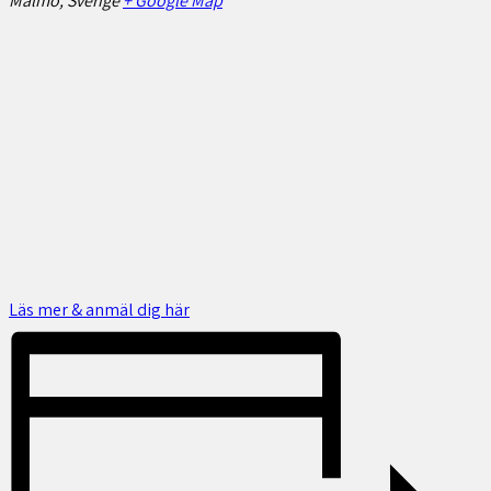
Malmö
,
Sverige
+ Google Map
Läs mer & anmäl dig här