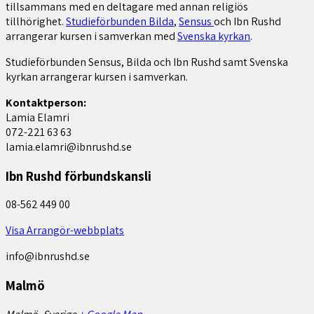
tillsammans med en deltagare med annan religiös
tillhörighet.
Studieförbunden Bilda
,
Sensus
och Ibn Rushd
arrangerar kursen i samverkan med
Svenska kyrkan
.
Studieförbunden Sensus, Bilda och Ibn Rushd samt Svenska
kyrkan arrangerar kursen i samverkan.
Kontaktperson:
Lamia Elamri
072-221 63 63
lamia.elamri@ibnrushd.se
Ibn Rushd förbundskansli
08-562 449 00
Visa Arrangör-webbplats
info@ibnrushd.se
Malmö