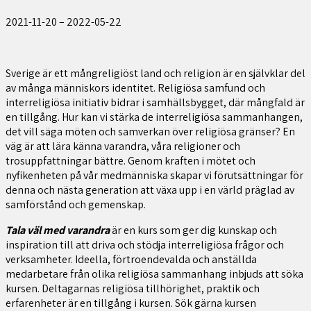
2021-11-20
–
2022-05-22
Sverige är ett mångreligiöst land och religion är en självklar del
av många människors identitet. Religiösa samfund och
interreligiösa initiativ bidrar i samhällsbygget, där mångfald är
en tillgång. Hur kan vi stärka de interreligiösa sammanhangen,
det vill säga möten och samverkan över religiösa gränser? En
väg är att lära känna varandra, våra religioner och
trosuppfattningar bättre. Genom kraften i mötet och
nyfikenheten på vår medmänniska skapar vi förutsättningar för
denna och nästa generation att växa upp i en värld präglad av
samförstånd och gemenskap.
Tala väl med varandra
är en kurs som ger dig kunskap och
inspiration till att driva och stödja interreligiösa frågor och
verksamheter. Ideella, förtroendevalda och anställda
medarbetare från olika religiösa sammanhang inbjuds att söka
kursen. Deltagarnas religiösa tillhörighet, praktik och
erfarenheter är en tillgång i kursen. Sök gärna kursen