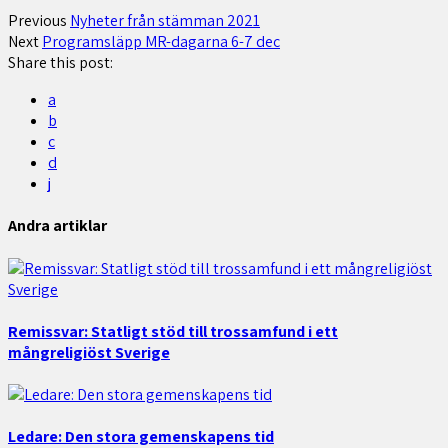
Previous
Nyheter från stämman 2021
Next
Programsläpp MR-dagarna 6-7 dec
Share this post:
a
b
c
d
j
Andra artiklar
Remissvar: Statligt stöd till trossamfund i ett
mångreligiöst Sverige
Ledare: Den stora gemenskapens tid