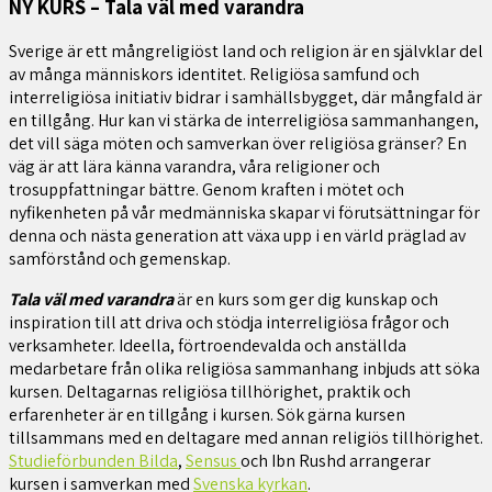
NY KURS – Tala väl med varandra
Sverige är ett mångreligiöst land och religion är en självklar del
av många människors identitet. Religiösa samfund och
interreligiösa initiativ bidrar i samhällsbygget, där mångfald är
en tillgång. Hur kan vi stärka de interreligiösa sammanhangen,
det vill säga möten och samverkan över religiösa gränser? En
väg är att lära känna varandra, våra religioner och
trosuppfattningar bättre. Genom kraften i mötet och
nyfikenheten på vår medmänniska skapar vi förutsättningar för
denna och nästa generation att växa upp i en värld präglad av
samförstånd och gemenskap.
Tala väl med varandra
är en kurs som ger dig kunskap och
inspiration till att driva och stödja interreligiösa frågor och
verksamheter. Ideella, förtroendevalda och anställda
medarbetare från olika religiösa sammanhang inbjuds att söka
kursen. Deltagarnas religiösa tillhörighet, praktik och
erfarenheter är en tillgång i kursen. Sök gärna kursen
tillsammans med en deltagare med annan religiös tillhörighet.
Studieförbunden Bilda
,
Sensus
och Ibn Rushd arrangerar
kursen i samverkan med
Svenska kyrkan
.