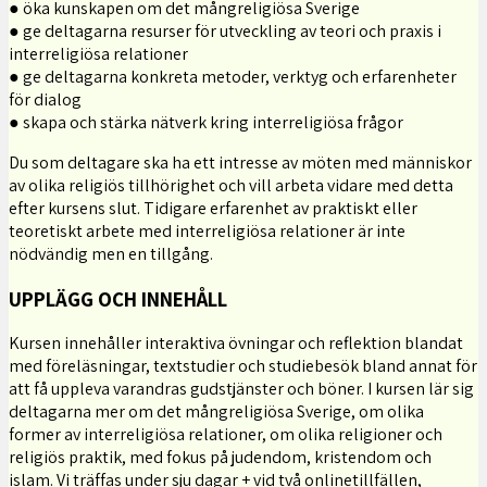
● öka kunskapen om det mångreligiösa Sverige
● ge deltagarna resurser för utveckling av teori och praxis i
interreligiösa relationer
● ge deltagarna konkreta metoder, verktyg och erfarenheter
för dialog
● skapa och stärka nätverk kring interreligiösa frågor
Du som deltagare ska ha ett intresse av möten med människor
av olika religiös tillhörighet och vill arbeta vidare med detta
efter kursens slut. Tidigare erfarenhet av praktiskt eller
teoretiskt arbete med interreligiösa relationer är inte
nödvändig men en tillgång.
UPPLÄGG OCH INNEHÅLL
Kursen innehåller interaktiva övningar och reflektion blandat
med föreläsningar, textstudier och studiebesök bland annat för
att få uppleva varandras gudstjänster och böner. I kursen lär sig
deltagarna mer om det mångreligiösa Sverige, om olika
former av interreligiösa relationer, om olika religioner och
religiös praktik, med fokus på judendom, kristendom och
islam. Vi träffas under sju dagar + vid två onlinetillfällen,