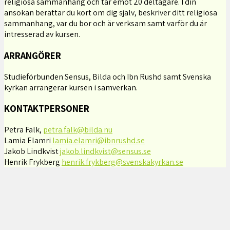
religiösa sammanhang och tar emot 20 deltagare. I din
ansökan berättar du kort om dig själv, beskriver ditt religiösa
sammanhang, var du bor och är verksam samt varför du är
intresserad av kursen.
ARRANGÖRER
Studieförbunden Sensus, Bilda och Ibn Rushd samt Svenska
kyrkan arrangerar kursen i samverkan.
KONTAKTPERSONER
Petra Falk,
petra.falk@bilda.nu
Lamia Elamri
lamia.elamri@ibnrushd.se
Jakob Lindkvist
jakob.lindkvist@sensus.se
Henrik Frykberg
henrik.frykberg@svenskakyrkan.se