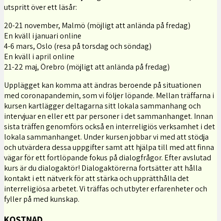
utspritt över ett läsår:
20-21 november, Malmö (möjligt att anlända på fredag)
En kväll i januari online
4-6 mars, Oslo (resa på torsdag och söndag)
En kväll i april online
21-22 maj, Örebro (möjligt att anlända på fredag)
Upplägget kan komma att ändras beroende på situationen
med coronapandemin, som vi följer löpande. Mellan träffarna i
kursen kartlägger deltagarna sitt lokala sammanhang och
intervjuar en eller ett par personer i det sammanhanget. Innan
sista träffen genomförs också en interreligiös verksamhet i det
lokala sammanhanget. Under kursen jobbar vi med att stödja
och utvärdera dessa uppgifter samt att hjälpa till med att finna
vägar för ett fortlöpande fokus på dialogfrågor. Efter avslutad
kurs är du dialogaktör! Dialogaktörerna fortsätter att hålla
kontakt i ett nätverk för att stärka och upprätthålla det
interreligiösa arbetet. Vi träffas och utbyter erfarenheter och
fyller på med kunskap.
KOSTNAD