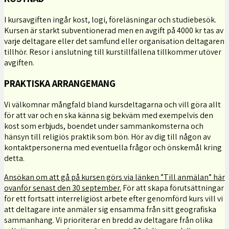
I kursavgiften ingår kost, logi, föreläsningar och studiebesök.
Kursen är starkt subventionerad men en avgift på 4000 kr tas av
varje deltagare eller det samfund eller organisation deltagaren
tillhör. Resor i anslutning till kurstillfällena tillkommer utöver
avgiften.
PRAKTISKA ARRANGEMANG
Vi välkomnar mångfald bland kursdeltagarna och vill göra allt
för att var och en ska känna sig bekväm med exempelvis den
kost som erbjuds, boendet under sammankomsterna och
hänsyn till religiös praktik som bön. Hör av dig till någon av
kontaktpersonerna med eventuella frågor och önskemål kring
detta.
Ansökan om att gå på kursen görs via länken ”Till anmälan” här
ovanför senast den 30 september.
För att skapa förutsättningar
för ett fortsatt interreligiöst arbete efter genomförd kurs vill vi
att deltagare inte anmäler sig ensamma från sitt geografiska
sammanhang. Vi prioriterar en bredd av deltagare från olika