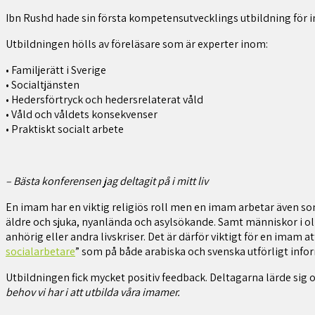
Ibn Rushd hade sin första kompetensutvecklings utbildning för
Utbildningen hölls av föreläsare som är experter inom:
• Familjerätt i Sverige
• Socialtjänsten
• Hedersförtryck och hedersrelaterat våld
• Våld och våldets konsekvenser
• Praktiskt socialt arbete
– Bästa konferensen jag deltagit på i mitt liv
En imam har en viktig religiös roll men en imam arbetar även so
äldre och sjuka, nyanlända och asylsökande. Samt människor i oli
anhörig eller andra livskriser. Det är därför viktigt för en imam a
socialarbetare
” som på både arabiska och svenska utförligt inf
Utbildningen fick mycket positiv feedback. Deltagarna lärde sig 
behov vi har i att utbilda våra imamer.