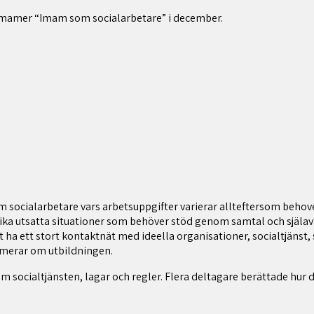
 imamer “Imam som socialarbetare” i december.
m socialarbetare vars arbetsuppgifter varierar allteftersom beho
ka utsatta situationer som behöver stöd genom samtal och själavår
tt ha ett stort kontaktnät med ideella organisationer, socialtjänst,
ormerar om utbildningen.
om socialtjänsten, lagar och regler. Flera deltagare berättade hur