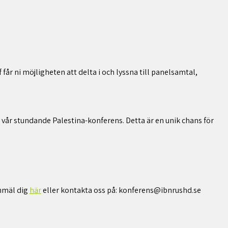
får ni möjligheten att delta i och lyssna till panelsamtal,
 vår stundande Palestina-konferens. Detta är en unik chans för
anmäl dig
här
eller kontakta oss på: konferens@ibnrushd.se