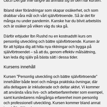
OBS! Det går inte längre att anmäla sig till den här kursen.
Ibland sker förändringar som skapar osäkerhet, och som
drabbar våra mål och vårt självförtroende. Så är det för
många nu under pandemin. Kanske har du blivit arbetslös
och är osäker på vilken väg du ska gå.
Därför erbjuder Ibn Rushd nu en kostnadsfri kurs om
personlig utveckling och bättre självförtroende. Kursen är
för att hjälpa dig att hitta nya riktningar och bygga på
självförtroendet – så att du, genom effektiv målsättning,
kan leda dig själv på bästa sätt i dessa tider.
Kursens innehåll
Kursen ”Personlig utveckling och bättre självförtroende”
innehåller både teori och många praktiska övningar, där
alla deltagare är inkluderade och deltar aktivt. Vi kommer
att använda våra livs- och arbetserfarenheter som exempel,
samt kursledarens mångåriga erfarenhet inom personlig
och professionell utveckling. Kursen kommer bland annat