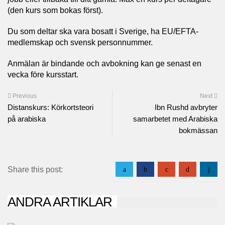
(den kurs som bokas först).
Du som deltar ska vara bosatt i Sverige, ha EU/EFTA-
medlemskap och svensk personnummer.
Anmälan är bindande och avbokning kan ge senast en
vecka före kursstart.
Previous
Next
Distanskurs: Körkortsteori
Ibn Rushd avbryter
på arabiska
samarbetet med Arabiska
bokmässan
Share this post:
a
b
c
d
j
ANDRA ARTIKLAR