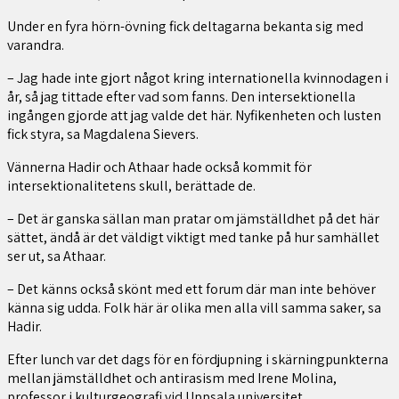
Under en fyra hörn-övning fick deltagarna bekanta sig med
varandra.
– Jag hade inte gjort något kring internationella kvinnodagen i
år, så jag tittade efter vad som fanns. Den intersektionella
ingången gjorde att jag valde det här. Nyfikenheten och lusten
fick styra, sa Magdalena Sievers.
Vännerna Hadir och Athaar hade också kommit för
intersektionalitetens skull, berättade de.
– Det är ganska sällan man pratar om jämställdhet på det här
sättet, ändå är det väldigt viktigt med tanke på hur samhället
ser ut, sa Athaar.
– Det känns också skönt med ett forum där man inte behöver
känna sig udda. Folk här är olika men alla vill samma saker, sa
Hadir.
Efter lunch var det dags för en fördjupning i skärningpunkterna
mellan jämställdhet och antirasism med Irene Molina,
professor i kulturgeografi vid Uppsala universitet.