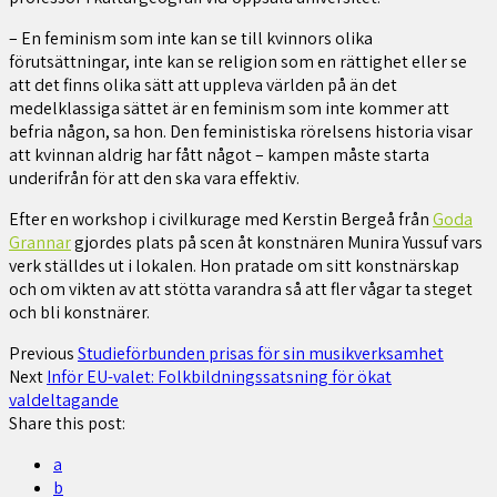
– En feminism som inte kan se till kvinnors olika
förutsättningar, inte kan se religion som en rättighet eller se
att det finns olika sätt att uppleva världen på än det
medelklassiga sättet är en feminism som inte kommer att
befria någon, sa hon. Den feministiska rörelsens historia visar
att kvinnan aldrig har fått något – kampen måste starta
underifrån för att den ska vara effektiv.
Efter en workshop i civilkurage med Kerstin Bergeå från
Goda
Grannar
gjordes plats på scen åt konstnären Munira Yussuf vars
verk ställdes ut i lokalen. Hon pratade om sitt konstnärskap
och om vikten av att stötta varandra så att fler vågar ta steget
och bli konstnärer.
Previous
Studieförbunden prisas för sin musikverksamhet
Next
Inför EU-valet: Folkbildningssatsning för ökat
valdeltagande
Share this post:
a
b