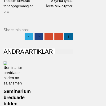
Tro som drivkraft
Skynda fynda
för engagemang är
årets MR-biljetter
bra!
Share this post:
a
b
c
d
j
ANDRA ARTIKLAR
Seminarium
breddade
bilden