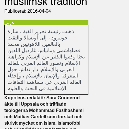
muslimsk tradition
Publicerat: 2016-04-04
عربى
ذهبت رئيسة تحرير القبة ، سارة
جونيرود ، إلى أوبسالا والتقت
بالعالمين اللاهوتيين محمد
فضلهاشمي وماتياس غارديل اللذين
بحثا وكتبوا الكثير عن الإسلام وكراهية
الإسلام وتصور العالم الغربي للعالم
العربي والإسلام. دار نقاش حول
المعرفة والإيمان بالإسلام ، وإخفاء
العالم الغربي عن مساهمة الثقافات
الإسلامية في البحث والعلوم.
Kupolens redaktör Sara Gunnerud
åkte till Uppsala och träffade
teologerna Mohammad Fazlhashemi
och Mattias Gardell som forskat och
skrivit mycket om islam, islamofobi