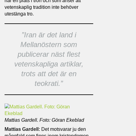
har en plats i tron och som anser att
vetenskaplig tradition inte behöver
utestänga tro.
”
Iran är det land i
Mellanöstern som
publicerar näst flest
vetenskapliga artiklar,
trots att det är en
teokrati.
”
Mattias Gardell. Foto: Göran Ekeblad
Mattias Gardell:
Det motsvarar ju den
mångfald som finns inom kristendomen,