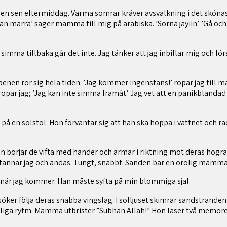
 en sen eftermiddag. Varma somrar kräver avsvalkning i det skönas
 marra’ säger mamma till mig på arabiska. ’Sorna jayiin’. ’Gå och t
imma tillbaka går det inte. Jag tänker att jag inbillar mig och förs
h benen rör sig hela tiden. ’Jag kommer ingenstans!’ ropar jag till
opar jag; ’Jag kan inte simma framåt.’ Jag vet att en panikblandad
å en solstol. Hon förväntar sig att han ska hoppa i vattnet och rä
an börjar de vifta med händer och armar i riktning mot deras högra
stannar jag och andas. Tungt, snabbt. Sanden bär en orolig mamma,
 när jag kommer. Han måste syfta på min blommiga sjal.
örsöker följa deras snabba vingslag. I solljuset skimrar sandstrand
urliga rytm. Mamma utbrister ”Subhan Allah!” Hon läser två memore