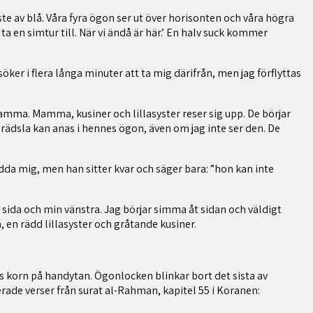
te av blå.
Våra fyra ögon ser ut över horisonten och våra högra
a en simtur till. När vi ändå är här.’ En halv suck kommer
öker i flera långa minuter att ta mig därifrån, men jag förflyttas
 mamma. Mamma, kusiner och lillasyster reser sig upp. De börjar
 rädsla kan anas i hennes ögon, även om jag inte ser den. De
dda mig, men han sitter kvar och säger bara: ”hon kan inte
 sida och min vänstra. Jag börjar simma åt sidan och väldigt
 en rädd lillasyster och gråtande kusiner.
ens korn på handytan. Ögonlocken blinkar bort det sista av
rade verser från surat al-Rahman, kapitel 55 i Koranen: