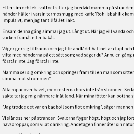
Efter sim och lek i vattnet sitter jag bredvid mamma på stranden
händer håller i varsin termosmugg med kaffe.’Rohi isbahilik kaman
impulsivt, men jag tar tillfället i akt.
Ensam denna gång simmar jag ut. Långt ut. När jag vill vända och s
varken framåt eller bakåt.
Vågor gör sig tillkänna och jag blir andfådd. Vattnet är djupt oc
vifta med händerna på ett sätt som; vad säger du? Ännu en gång r
förstår inte. Jag förstår inte.
Mamma ser sig omkring och springer fram till en man som sitter p
simma mot strömmen.”
Alla ropar över havet, men rösterna hörs inte från stranden. Sed
sakta tar jag mig närmare inåt land. När mina fötter kan bottna 
”Jag trodde det var en badboll som flöt omkring”, säger mannen
Vi slår oss ner på stranden. Svalorna flyger högt, högt och jag f
havsdroppar, som vilat därikring. Andetagen finner åter sin nat