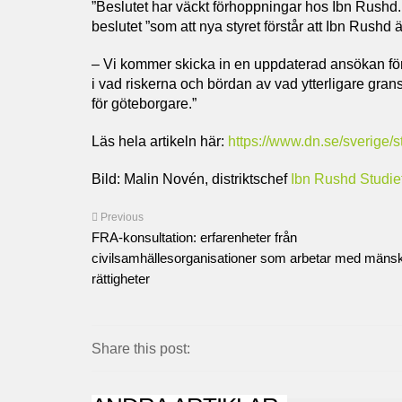
”Beslutet har väckt förhoppningar hos Ibn Rushd. Ma
beslutet ”som att nya styret förstår att Ibn Rushd ä
– Vi kommer skicka in en uppdaterad ansökan fö
i vad riskerna och bördan av vad ytterligare gr
för göteborgare.”
Läs hela artikeln här:
https://www.dn.se/sverige/s
Bild: Malin Novén, distriktschef
Ibn Rushd Studief
Previous
FRA-konsultation: erfarenheter från
civilsamhällesorganisationer som arbetar med mänsk
rättigheter
Share this post: