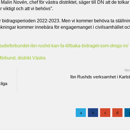
lin Novén, chef för västra distriktet, säger till DN att de tolkar
r viktigt och att vi behövs”.
r bidragsperioden 2022-2023. Men vi kommer behöva ta ställni
anskningar kommer innebära för engagemanget i civilsamhället oc
tudieforbundet-ibn-rushd-kan-fa-tillbaka-bidraget-som-drogs-in/
örbund, distrikt Västra
Ne
Ibn Rushds verksamhet i Karls
liga
a
b
c
d