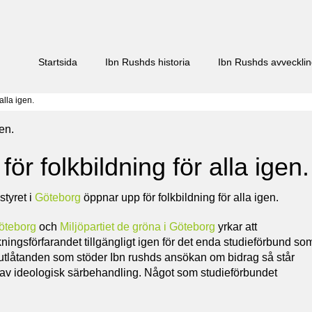
Startsida
Ibn Rushds historia
Ibn Rushds avveckli
alla igen.
r folkbildning för alla igen.
styret i
Göteborg
öppnar upp för folkbildning för alla igen.
öteborg
och
Miljöpartiet de gröna i Göteborg
yrkar att
ingsförfarandet tillgängligt igen för det enda studieförbund so
steutlåtanden som stöder Ibn rushds ansökan om bidrag så står
av ideologisk särbehandling. Något som studieförbundet