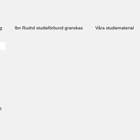
ng
Ibn Rushd studieförbund granskas​
Våra studiematerial
m