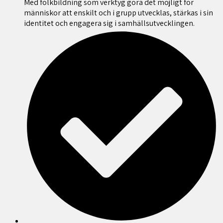
Med folkbildning som verktyg göra det möjligt för
människor att enskilt och i grupp utvecklas, stärkas i sin
identitet och engagera sig i samhällsutvecklingen.