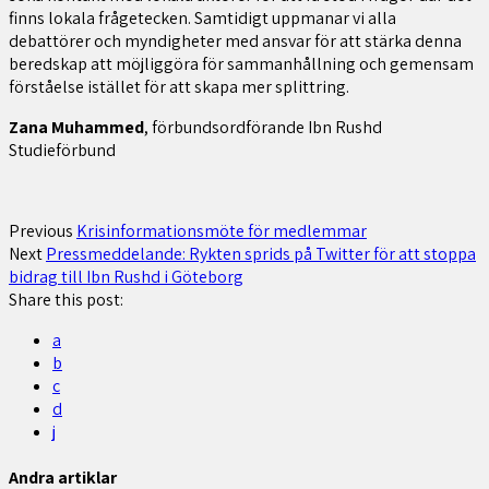
finns lokala frågetecken. Samtidigt uppmanar vi alla
debattörer och myndigheter med ansvar för att stärka denna
beredskap att möjliggöra för sammanhållning och gemensam
förståelse istället för att skapa mer splittring.
Zana Muhammed
, förbundsordförande Ibn Rushd
Studieförbund
Previous
Krisinformationsmöte för medlemmar
Next
Pressmeddelande: Rykten sprids på Twitter för att stoppa
bidrag till Ibn Rushd i Göteborg
Share this post:
a
b
c
d
j
Andra artiklar