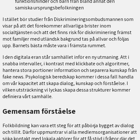
funktionshinder och barn från bland annat den
samiska ursprungsbefolkningen
I stället bör studier från Diskrimineringsombudsmannen som
visar på att det förekommer allvarliga brister inom
socialtjänsten och att det finns risk för diskriminering främst
mot familjer med utländsk bakgrund tas på allvar och följas
upp. Barnets bästa måste vara i främsta rummet.
I den digitala eran står samhället inför en ny utmaning. Att i
snabba intervaller, i kontrast med klickbate och algoritmer,
hantera stora portioner information och separera kunskap från
fake news. Psykologisk beredskap kommer i dessa fall handla
om vår kapacitet att skapa dialog, kunskap och förståelse. I
vilken utsträckning vi lyckas skapa dessa strukturer kommer
definiera vårt samhälle.
Gemensam förståelse
Folkbildning kan vara ett steg för att påbörja bygget av dialog
och tillit. Därför uppmuntrar vi alla medlemsorganisationer att
söka kontakt med lokala aktörer för att få stöd i frågor där det