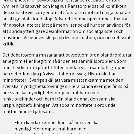
Amineh Kakabaveh och Magnus Ranstorp eldat på konflikten
den senaste veckan genom att förstärka motsättningar snarare
än att ge plats för dialog. Allvaret i denna uppkomna situation
får absolut inte tas lätt på men vi ser också hur den används för
att sprida ytterligare desinformation om socialtjänsten och
muslimer. Vi behöver skilja på desinformation, oro och relevant
kritik.
Det debattörerna missar är att oavsett om oron bland föräldrar
är legitim eller illegitim så är den ett samhällsproblem. Som
minst tyder oron på att tilliten mellan vissa samhällsgrupper
och det offentliga på vissa ställen är svag. Historiskt har
minoriteter i Sverige skäl att vara misstänksamma mot den
svenska myndighetsutövningen. Flera kända exempel finns på
hur svenska myndigheter omplacerat barn med
funktionshinder och barn från bland annat den samiska
ursprungsbefolkningen. Att sopa minoriteters oro under
mattan är inte hjälpsamt.
Flera kända exempel finns på hur svenska
myndigheter omplacerat barn med