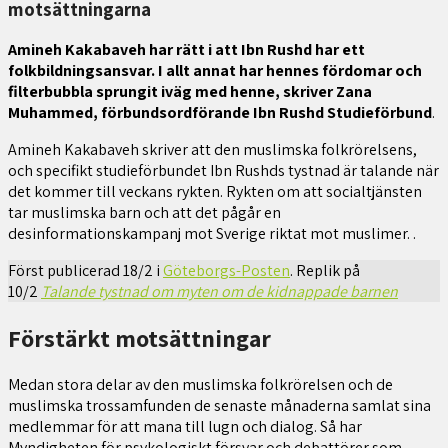
motsättningarna
Amineh Kakabaveh har rätt i att Ibn Rushd har ett
folkbildningsansvar. I allt annat har hennes fördomar och
filterbubbla sprungit iväg med henne, skriver Zana
Muhammed, förbundsordförande Ibn Rushd Studieförbund
.
Amineh Kakabaveh skriver att den muslimska folkrörelsens,
och specifikt studieförbundet Ibn Rushds tystnad är talande när
det kommer till veckans rykten. Rykten om att socialtjänsten
tar muslimska barn och att det pågår en
desinformationskampanj mot Sverige riktat mot muslimer. .
Först publicerad 18/2 i
Göteborgs-Posten
. Replik på
10/2
Talande tystnad om myten om de kidnappade barnen
Förstärkt motsättningar
Medan stora delar av den muslimska folkrörelsen och de
muslimska trossamfunden de senaste månaderna samlat sina
medlemmar för att mana till lugn och dialog. Så har
Myndigheten för psykologiskt försvar och debattörer som