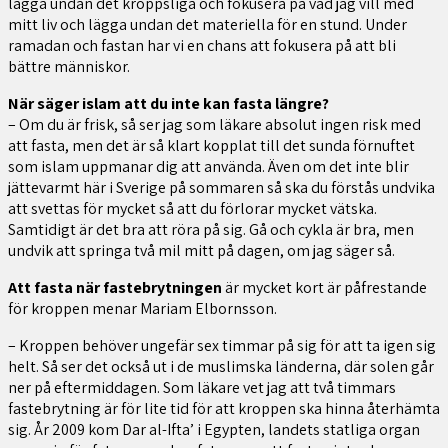
lägga undan det kroppsliga och fokusera på vad jag vill med
mitt liv och lägga undan det materiella för en stund. Under
ramadan och fastan har vi en chans att fokusera på att bli
bättre människor.
När säger islam att du inte kan fasta längre?
– Om du är frisk, så ser jag som läkare absolut ingen risk med
att fasta, men det är så klart kopplat till det sunda förnuftet
som islam uppmanar dig att använda. Även om det inte blir
jättevarmt här i Sverige på sommaren så ska du förstås undvika
att svettas för mycket så att du förlorar mycket vätska.
Samtidigt är det bra att röra på sig. Gå och cykla är bra, men
undvik att springa två mil mitt på dagen, om jag säger så.
Att fasta när fastebrytningen
är mycket kort är påfrestande
för kroppen menar Mariam Elbornsson.
– Kroppen behöver ungefär sex timmar på sig för att ta igen sig
helt. Så ser det också ut i de muslimska länderna, där solen går
ner på eftermiddagen. Som läkare vet jag att två timmars
fastebrytning är för lite tid för att kroppen ska hinna återhämta
sig. År 2009 kom Dar al-Ifta’ i Egypten, landets statliga organ