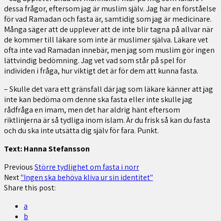
dessa frågor, eftersom jag är muslim själv. Jag har en förståelse
för vad Ramadan och fasta är, samtidig som jag är medicinare.
Många säger att de upplever att de inte blir tagna på allvar när
de kommer till läkare som inte är muslimer själva. Läkare vet
ofta inte vad Ramadan innebär, men jag som muslim gör ingen
lättvindig bedömning. Jag vet vad som står på spel för
individen i fråga, hur viktigt det är för dem att kunna fasta.
– Skulle det vara ett gränsfall där jag som läkare känner att jag
inte kan bedöma om denne ska fasta eller inte skulle jag
rådfråga en imam, men det har aldrig hänt eftersom
riktlinjerna är så tydliga inom islam. Är du frisk så kan du fasta
och du ska inte utsätta dig själv för fara. Punkt.
Text: Hanna Stefansson
Previous
Större tydlighet om fasta i norr
Next
"Ingen ska behöva kliva ur sin identitet"
Share this post:
a
b