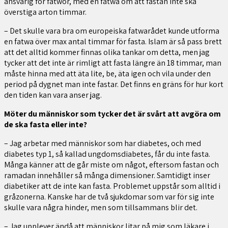
ansvarig för fatwor, med en fatwa om att fastan inte ska
överstiga arton timmar.
– Det skulle vara bra om europeiska fatwarådet kunde utforma
en fatwa över max antal timmar för fasta. Islam är så pass brett
att det alltid kommer finnas olika tankar om detta, men jag
tycker att det inte är rimligt att fasta längre än 18 timmar, man
måste hinna med att äta lite, be, äta igen och vila under den
period på dygnet man inte fastar. Det finns en gräns för hur kort
den tiden kan vara anser jag.
Möter du människor som tycker det är svårt att avgöra om
de ska fasta eller inte?
– Jag arbetar med människor som har diabetes, och med
diabetes typ 1, så kallad ungdomsdiabetes, får du inte fasta.
Många känner att de går miste om något, eftersom fastan och
ramadan innehåller så många dimensioner. Samtidigt inser
diabetiker att de inte kan fasta. Problemet uppstår som alltid i
gråzonerna. Kanske har de två sjukdomar som var för sig inte
skulle vara några hinder, men som tillsammans blir det.
– Jag upplever ändå att människor litar på mig som läkare i