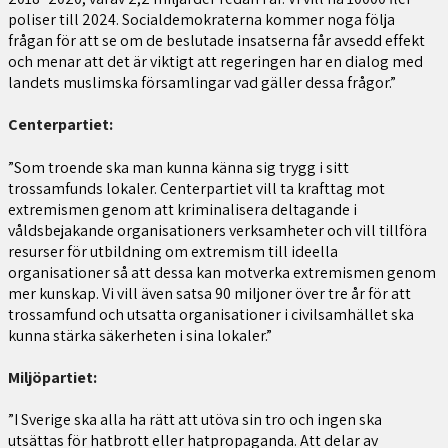
poliser till 2024. Socialdemokraterna kommer noga följa
frågan för att se om de beslutade insatserna får avsedd effekt
och menar att det är viktigt att regeringen har en dialog med
landets muslimska församlingar vad gäller dessa frågor.”
Centerpartiet:
”Som troende ska man kunna känna sig trygg i sitt
trossamfunds lokaler. Centerpartiet vill ta krafttag mot
extremismen genom att kriminalisera deltagande i
våldsbejakande organisationers verksamheter och vill tillföra
resurser för utbildning om extremism till ideella
organisationer så att dessa kan motverka extremismen genom
mer kunskap. Vi vill även satsa 90 miljoner över tre år för att
trossamfund och utsatta organisationer i civilsamhället ska
kunna stärka säkerheten i sina lokaler.”
Miljöpartiet:
”I Sverige ska alla ha rätt att utöva sin tro och ingen ska
utsättas för hatbrott eller hatpropaganda. Att delar av