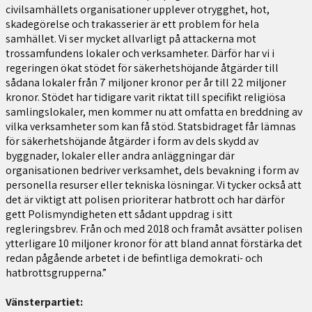
civilsamhällets organisationer upplever otrygghet, hot,
skadegörelse och trakasserier är ett problem för hela
samhället. Vi ser mycket allvarligt på attackerna mot
trossamfundens lokaler och verksamheter. Därför har vi i
regeringen ökat stödet för säkerhetshöjande åtgärder till
sådana lokaler från 7 miljoner kronor per år till 22 miljoner
kronor. Stödet har tidigare varit riktat till specifikt religiösa
samlingslokaler, men kommer nu att omfatta en breddning av
vilka verksamheter som kan få stöd. Statsbidraget får lämnas
för säkerhetshöjande åtgärder i form av dels skydd av
byggnader, lokaler eller andra anläggningar där
organisationen bedriver verksamhet, dels bevakning i form av
personella resurser eller tekniska lösningar. Vi tycker också att
det är viktigt att polisen prioriterar hatbrott och har därför
gett Polismyndigheten ett sådant uppdrag i sitt
regleringsbrev. Från och med 2018 och framåt avsätter polisen
ytterligare 10 miljoner kronor för att bland annat förstärka det
redan pågående arbetet i de befintliga demokrati- och
hatbrottsgrupperna.”
Vänsterpartiet: