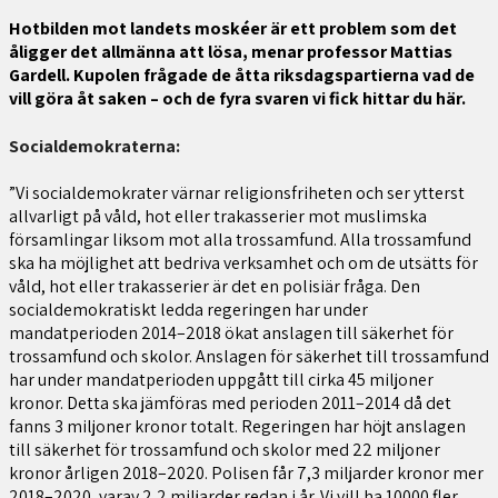
Hotbilden mot landets moskéer är ett problem som det
åligger det allmänna att lösa, menar professor Mattias
Gardell. Kupolen frågade de åtta riksdagspartierna vad de
vill göra åt saken – och de fyra svaren vi fick hittar du här.
Socialdemokraterna:
”Vi socialdemokrater värnar religionsfriheten och ser ytterst
allvarligt på våld, hot eller trakasserier mot muslimska
församlingar liksom mot alla trossamfund. Alla trossamfund
ska ha möjlighet att bedriva verksamhet och om de utsätts för
våld, hot eller trakasserier är det en polisiär fråga. Den
socialdemokratiskt ledda regeringen har under
mandatperioden 2014–2018 ökat anslagen till säkerhet för
trossamfund och skolor. Anslagen för säkerhet till trossamfund
har under mandatperioden uppgått till cirka 45 miljoner
kronor. Detta ska jämföras med perioden 2011–2014 då det
fanns 3 miljoner kronor totalt. Regeringen har höjt anslagen
till säkerhet för trossamfund och skolor med 22 miljoner
kronor årligen 2018–2020. Polisen får 7,3 miljarder kronor mer
2018–2020, varav 2,2 miljarder redan i år. Vi vill ha 10000 fler