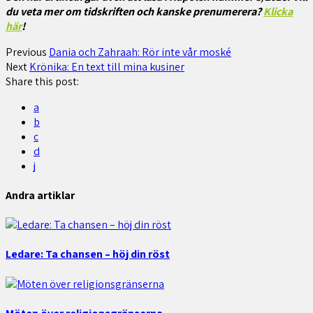
du veta mer om tidskriften och kanske prenumerera?
Klicka
här
!
Previous
Dania och Zahraah: Rör inte vår moské
Next
Krönika: En text till mina kusiner
Share this post:
a
b
c
d
j
Andra artiklar
Ledare: Ta chansen – höj din röst