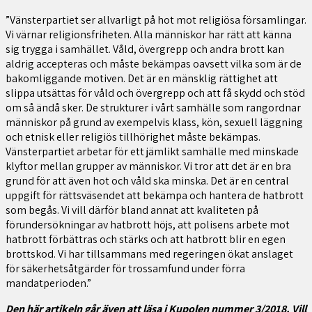
”Vänsterpartiet ser allvarligt på hot mot religiösa församlingar.
Vi värnar religionsfriheten. Alla människor har rätt att känna
sig trygga i samhället. Våld, övergrepp och andra brott kan
aldrig accepteras och måste bekämpas oavsett vilka som är de
bakomliggande motiven. Det är en mänsklig rättighet att
slippa utsättas för våld och övergrepp och att få skydd och stöd
om så ändå sker. De strukturer i vårt samhälle som rangordnar
människor på grund av exempelvis klass, kön, sexuell läggning
och etnisk eller religiös tillhörighet måste bekämpas.
Vänsterpartiet arbetar för ett jämlikt samhälle med minskade
klyftor mellan grupper av människor. Vi tror att det är en bra
grund för att även hot och våld ska minska. Det är en central
uppgift för rättsväsendet att bekämpa och hantera de hatbrott
som begås. Vi vill därför bland annat att kvaliteten på
förundersökningar av hatbrott höjs, att polisens arbete mot
hatbrott förbättras och stärks och att hatbrott blir en egen
brottskod. Vi har tillsammans med regeringen ökat anslaget
för säkerhetsåtgärder för trossamfund under förra
mandatperioden.”
Den här artikeln går även att läsa i Kupolen nummer 3/2018. Vill