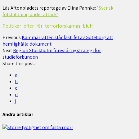
Läs Aftonbladets reportage av Elina Pahnke:
”Svensk
folkbildning under attack”
Politiker_offer_för_terrorforskarnas_bluff
Previous
Kammarrätten slår fast: fel av Göteborg att
hemlighålla dokument
Next
Region Stockholm föreslår ny strategi för
studieförbunden
Share this post:
a
b
c
d
j
Andra artiklar