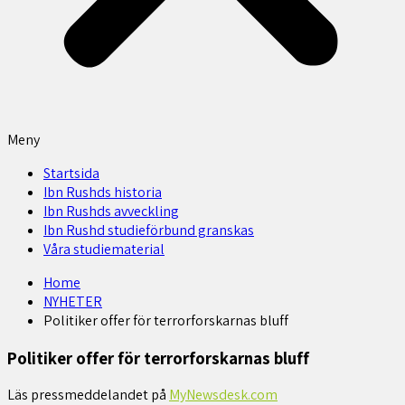
Meny
Startsida
Ibn Rushds historia
Ibn Rushds avveckling
Ibn Rushd studieförbund granskas​
Våra studiematerial
Home
NYHETER
Politiker offer för terrorforskarnas bluff
Politiker offer för terrorforskarnas bluff
Läs pressmeddelandet på
MyNewsdesk.com