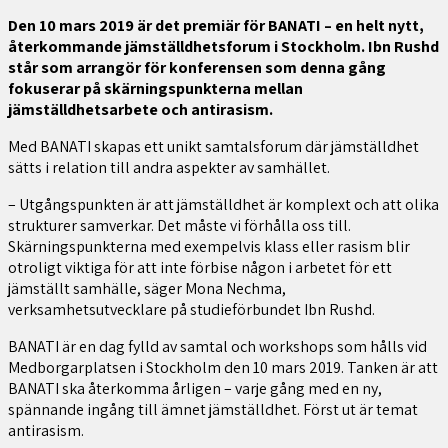
Den 10 mars 2019 är det premiär för BANATI – en helt nytt,
återkommande jämställdhetsforum i Stockholm. Ibn Rushd
står som arrangör för konferensen som denna gång
fokuserar på skärningspunkterna mellan
jämställdhetsarbete och antirasism.
Med BANATI skapas ett unikt samtalsforum där jämställdhet
sätts i relation till andra aspekter av samhället.
– Utgångspunkten är att jämställdhet är komplext och att olika
strukturer samverkar. Det måste vi förhålla oss till.
Skärningspunkterna med exempelvis klass eller rasism blir
otroligt viktiga för att inte förbise någon i arbetet för ett
jämställt samhälle, säger Mona Nechma,
verksamhetsutvecklare på studieförbundet Ibn Rushd.
BANATI är en dag fylld av samtal och workshops som hålls vid
Medborgarplatsen i Stockholm den 10 mars 2019. Tanken är att
BANATI ska återkomma årligen – varje gång med en ny,
spännande ingång till ämnet jämställdhet. Först ut är temat
antirasism.