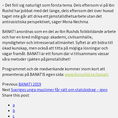
– Det föll sig naturligt som första tema. Dels eftersom vi på Ibn
Rushd har jobbat med det länge, dels eftersom det över huvud
taget inte går att driva ett jämställdhetsarbete utan det
antirasistiska perspektivet, säger Mona Nechma.
BANATI anordnas som en del av Ibn Rushds folkbildande arbete
och har en bred målgrupp: akademi, civilsamhälle,
myndigheter och intresserad allmänhet. Syftet är att bidra till
ökad kunskap, men också att titta på möjliga lösningar och
vägar framåt. BANATI är ett forum där vi tillsammans vässar
våra metoder i jakten på jämställdhet!
Programmet och de medverkande kommer inom kort att
presenteras på BANATIS egen sida:
www.ibnrushd.se/banati
.
Previous
BANATI 2019
Next
Sveriges unga muslimer får rätt om statsbidrag – igen
Share this post:
a
b
c