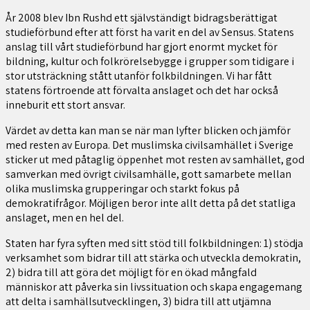
År 2008 blev Ibn Rushd ett självständigt bidragsberättigat
studieförbund efter att först ha varit en del av Sensus. Statens
anslag till vårt studieförbund har gjort enormt mycket för
bildning, kultur och folkrörelsebygge i grupper som tidigare i
stor utsträckning stått utanför folkbildningen. Vi har fått
statens förtroende att förvalta anslaget och det har också
inneburit ett stort ansvar.
Värdet av detta kan man se när man lyfter blicken och jämför
med resten av Europa. Det muslimska civilsamhället i Sverige
sticker ut med påtaglig öppenhet mot resten av samhället, god
samverkan med övrigt civilsamhälle, gott samarbete mellan
olika muslimska grupperingar och starkt fokus på
demokratifrågor. Möjligen beror inte allt detta på det statliga
anslaget, men en hel del.
Staten har fyra syften med sitt stöd till folkbildningen: 1) stödja
verksamhet som bidrar till att stärka och utveckla demokratin,
2) bidra till att göra det möjligt för en ökad mångfald
människor att påverka sin livssituation och skapa engagemang
att delta i samhällsutvecklingen, 3) bidra till att utjämna