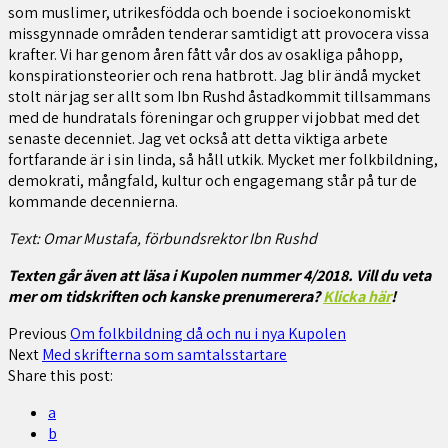
som muslimer, utrikesfödda och boende i socioekonomiskt
missgynnade områden tenderar samtidigt att provocera vissa
krafter. Vi har genom åren fått vår dos av osakliga påhopp,
konspirationsteorier och rena hatbrott. Jag blir ändå mycket
stolt när jag ser allt som Ibn Rushd åstadkommit tillsammans
med de hundratals föreningar och grupper vi jobbat med det
senaste decenniet. Jag vet också att detta viktiga arbete
fortfarande är i sin linda, så håll utkik. Mycket mer folkbildning,
demokrati, mångfald, kultur och engagemang står på tur de
kommande decennierna.
Text: Omar Mustafa, förbundsrektor Ibn Rushd
Texten går även att läsa i Kupolen nummer 4/2018. Vill du veta
mer om tidskriften och kanske prenumerera?
Klicka här
!
Previous
Om folkbildning då och nu i nya Kupolen
Next
Med skrifterna som samtalsstartare
Share this post:
a
b