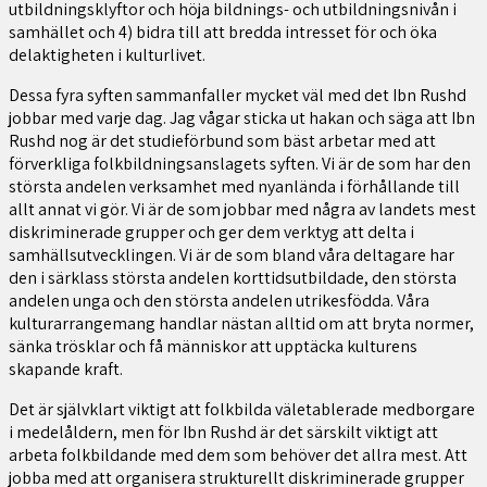
utbildningsklyftor och höja bildnings- och utbildningsnivån i
samhället och 4) bidra till att bredda intresset för och öka
delaktigheten i kulturlivet.
Dessa fyra syften sammanfaller mycket väl med det Ibn Rushd
jobbar med varje dag. Jag vågar sticka ut hakan och säga att Ibn
Rushd nog är det studieförbund som bäst arbetar med att
förverkliga folkbildningsanslagets syften. Vi är de som har den
största andelen verksamhet med nyanlända i förhållande till
allt annat vi gör. Vi är de som jobbar med några av landets mest
diskriminerade grupper och ger dem verktyg att delta i
samhällsutvecklingen. Vi är de som bland våra deltagare har
den i särklass största andelen korttidsutbildade, den största
andelen unga och den största andelen utrikesfödda. Våra
kulturarrangemang handlar nästan alltid om att bryta normer,
sänka trösklar och få människor att upptäcka kulturens
skapande kraft.
Det är självklart viktigt att folkbilda väletablerade medborgare
i medelåldern, men för Ibn Rushd är det särskilt viktigt att
arbeta folkbildande med dem som behöver det allra mest. Att
jobba med att organisera strukturellt diskriminerade grupper