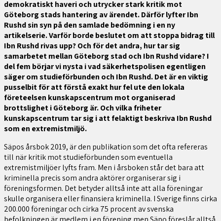
demokratiskt haveri och utrycker stark kritik mot
Göteborg stads hantering av ärendet. Därför lyfter Ibn
Rushd sin syn på den samlade bedömning i en ny
artikelserie. Varför borde beslutet om att stoppa bidrag till
Ibn Rushd rivas upp? Och för det andra, hur tar sig
samarbetet mellan Göteborg stad och Ibn Rushd vidare? I
del fem börjar vi nysta i vad säkerhetspolisen egentligen
säger om studieförbunden och Ibn Rushd. Det är en viktig
pusselbit för att förstå exakt hur fel ute den lokala
företeelsen kunskapscentrum mot organiserad
brottslighet i Göteborg är. Och vilka friheter
kunskapscentrum tar sig i att felaktigt beskriva Ibn Rushd
som en extremistmiljö.
Säpos årsbok 2019, är den publikation som det ofta refereras
till när kritik mot studieförbunden som eventuella
extremistmiljöer lyfts fram. Men i årsboken står det bara att
kriminella precis som andra aktörer organiserar sig i
föreningsformen. Det betyder alltså inte att alla föreningar
skulle organisera eller finansiera kriminella. I Sverige finns cirka
200.000 föreningar och cirka 75 procent av svenska
befolkningen är medlem i en förening men Säpo föreslår alltså