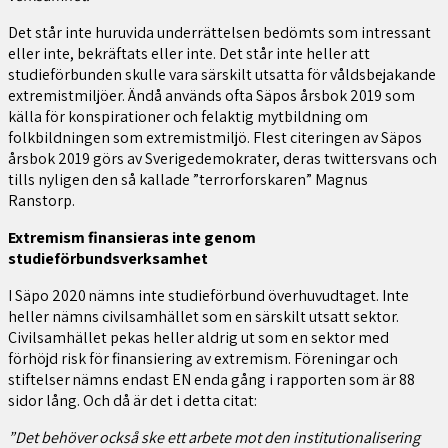
Det står inte huruvida underrättelsen bedömts som intressant
eller inte, bekräftats eller inte. Det står inte heller att
studieförbunden skulle vara särskilt utsatta för våldsbejakande
extremistmiljöer. Ändå används ofta Säpos årsbok 2019 som
källa för konspirationer och felaktig mytbildning om
folkbildningen som extremistmiljö. Flest citeringen av Säpos
årsbok 2019 görs av Sverigedemokrater, deras twittersvans och
tills nyligen den så kallade ”terrorforskaren” Magnus
Ranstorp.
Extremism finansieras inte genom
studieförbundsverksamhet
I Säpo 2020 nämns inte studieförbund överhuvudtaget. Inte
heller nämns civilsamhället som en särskilt utsatt sektor.
Civilsamhället pekas heller aldrig ut som en sektor med
förhöjd risk för finansiering av extremism. Föreningar och
stiftelser nämns endast EN enda gång i rapporten som är 88
sidor lång. Och då är det i detta citat:
”Det behöver också ske ett arbete mot den institutionalisering