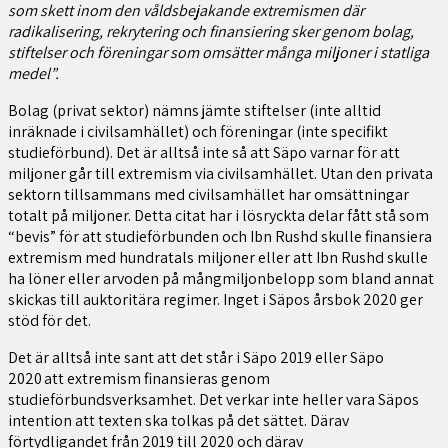
som skett inom den våldsbejakande extremismen där
radikalisering, rekrytering och finansiering sker genom bolag,
stiftelser och föreningar som omsätter många miljoner i statliga
medel”.
Bolag (privat sektor) nämns jämte stiftelser (inte alltid
inräknade i civilsamhället) och föreningar (inte specifikt
studieförbund). Det är alltså inte så att Säpo varnar för att
miljoner går till extremism via civilsamhället. Utan den privata
sektorn tillsammans med civilsamhället har omsättningar
totalt på miljoner. Detta citat har i lösryckta delar fått stå som
“bevis” för att studieförbunden och Ibn Rushd skulle finansiera
extremism med hundratals miljoner eller att Ibn Rushd skulle
ha löner eller arvoden på mångmiljonbelopp som bland annat
skickas till auktoritära regimer. Inget i Säpos årsbok 2020 ger
stöd för det.
Det är alltså inte sant att det står i Säpo 2019 eller Säpo
2020 att extremism finansieras genom
studieförbundsverksamhet. Det verkar inte heller vara Säpos
intention att texten ska tolkas på det sättet. Därav
förtydligandet från 2019 till 2020 och därav