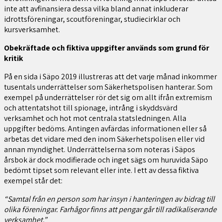
inte att avfinansiera dessa vilka bland annat inkluderar
idrottsföreningar, scoutföreningar, studiecirklar och
kursverksamhet.
Obekräftade och fiktiva uppgifter används som grund för
kritik
På en sida i Säpo 2019 illustreras att det varje månad inkommer
tusentals underrättelser som Säkerhetspolisen hanterar. Som
exempel på underrättelser rör det sig om allt ifrån extremism
och attentatshot till spionage, intrång i skyddsvärd
verksamhet och hot mot centrala statsledningen. Alla
uppgifter bedöms. Antingen avfärdas informationen eller så
arbetas det vidare med den inom Säkerhetspolisen eller vid
annan myndighet. Underrättelserna som noteras i Säpos
årsbok är dock modifierade och inget sägs om huruvida Säpo
bedömt tipset som relevant eller inte. I ett av dessa fiktiva
exempel står det:
“Samtal från en person som har insyn i hanteringen av bidrag till
olika föreningar. Farhågor finns att pengar går till radikaliserande
verksamhet.”