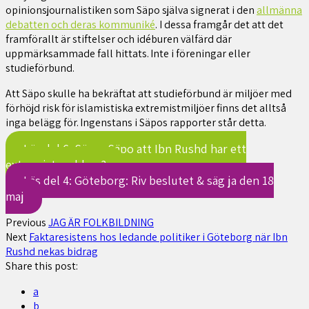
opinionsjournalistiken som Säpo själva signerat i den
allmänna
debatten och deras kommuniké
. I dessa framgår det att det
framförallt är stiftelser och idéburen välfärd där
uppmärksammade fall hittats. Inte i föreningar eller
studieförbund.
Att Säpo skulle ha bekräftat att studieförbund är miljöer med
förhöjd risk för islamistiska extremistmiljöer finns det alltså
inga belägg för. Ingenstans i Säpos rapporter står detta.
Läs del 6: Säger Säpo att Ibn Rushd har ett
extremistproblem?
Läs del 4: Göteborg: Riv beslutet & säg ja den 18
maj
Previous
JAG ÄR FOLKBILDNING
Next
Faktaresistens hos ledande politiker i Göteborg när Ibn
Rushd nekas bidrag
Share this post:
a
b